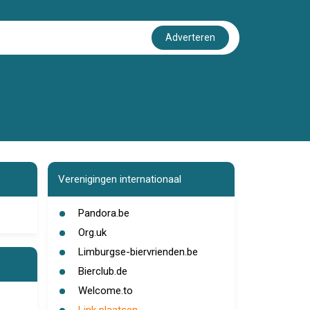
Adverteren
Verenigingen internationaal
Pandora.be
Org.uk
Limburgse-biervrienden.be
Bierclub.de
Welcome.to