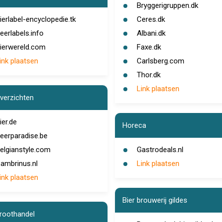
Bryggerigruppen.dk
ierlabel-encyclopedie.tk
Ceres.dk
eerlabels.info
Albani.dk
ierwereld.com
Faxe.dk
ink plaatsen
Carlsberg.com
Thor.dk
Link plaatsen
overzichten
ier.de
Horeca
eerparadise.be
elgianstyle.com
Gastrodeals.nl
ambrinus.nl
Link plaatsen
ink plaatsen
Bier brouwerij gildes
groothandel