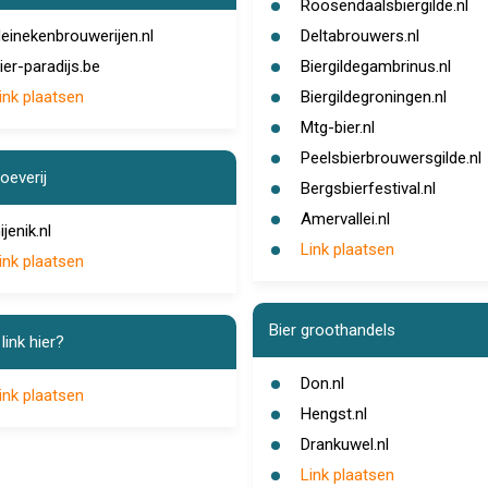
Roosendaalsbiergilde.nl
einekenbrouwerijen.nl
Deltabrouwers.nl
ier-paradijs.be
Biergildegambrinus.nl
ink plaatsen
Biergildegroningen.nl
Mtg-bier.nl
Peelsbierbrouwersgilde.nl
oeverij
Bergsbierfestival.nl
Amervallei.nl
ijenik.nl
Link plaatsen
ink plaatsen
Bier groothandels
link hier?
Don.nl
ink plaatsen
Hengst.nl
Drankuwel.nl
Link plaatsen