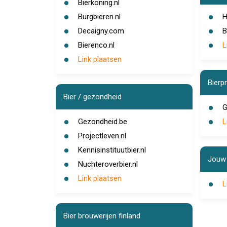
Bierkoning.nl
Burgbieren.nl
H
Decaigny.com
B
Bierenco.nl
L
Link plaatsen
Bierpr
Bier / gezondheid
G
Gezondheid.be
L
Projectleven.nl
Kennisinstituutbier.nl
Jouw 
Nuchteroverbier.nl
Link plaatsen
L
Bier brouwerijen finland