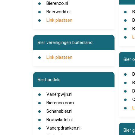
Bierenzo.nl
Beerworld.nl
B
Link plaatsen
B
B
L
Bier verenigingen buitenland
Link plaatsen
Bier 
B
Bierhandels
B
B
Vanerpwijn.nl
C
Bierenco.com
L
Schansbier.nl
Brouwketel.nl
Vanerpdranken.nl
Bier 