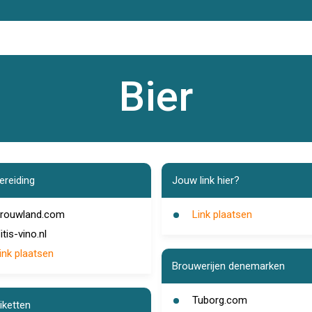
Bier
ereiding
Jouw link hier?
rouwland.com
Link plaatsen
itis-vino.nl
ink plaatsen
Brouwerijen denemarken
Tuborg.com
iketten