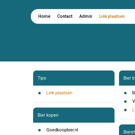
Home
Contact
Admin
Link plaatsen
Tips
Bier b
Link plaatsen
B
V
L
Bier kopen
Goedkoopbier.nl
Bieret