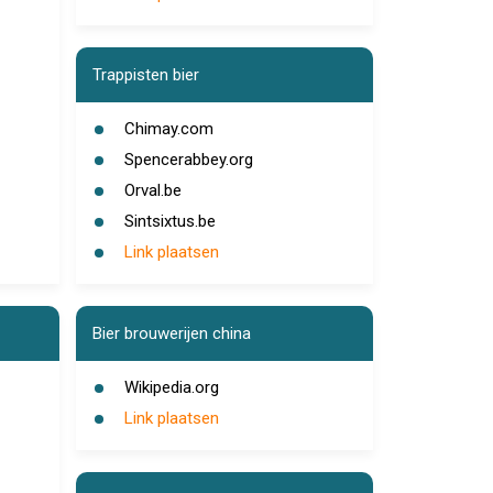
Trappisten bier
Chimay.com
Spencerabbey.org
Orval.be
Sintsixtus.be
Link plaatsen
Bier brouwerijen china
Wikipedia.org
Link plaatsen